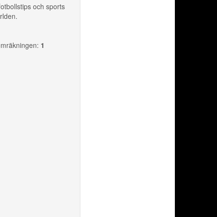
fotbollstips och sports
ärlden.
omräkningen:
1