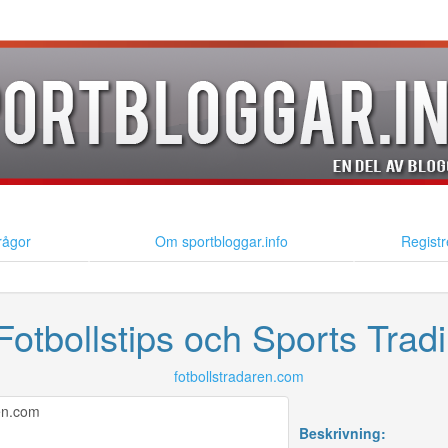
rågor
Om sportbloggar.info
Registr
Fotbollstips och Sports Trad
fotbollstradaren.com
Beskrivning: